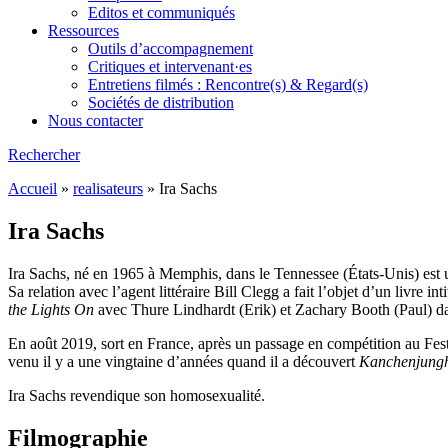
Editos et communiqués
Ressources
Outils d’accompagnement
Critiques et intervenant·es
Entretiens filmés : Rencontre(s) & Regard(s)
Sociétés de distribution
Nous contacter
Rechercher
Accueil
»
realisateurs
»
Ira Sachs
Ira Sachs
Ira Sachs, né en 1965 à Memphis, dans le Tennessee (États-Unis) est 
Sa relation avec l’agent littéraire Bill Clegg a fait l’objet d’un livre int
the Lights On
avec Thure Lindhardt (Erik) et Zachary Booth (Paul) da
En août 2019, sort en France, après un passage en compétition au Fes
venu il y a une vingtaine d’années quand il a découvert
Kanchenjung
Ira Sachs revendique son homosexualité.
Filmographie