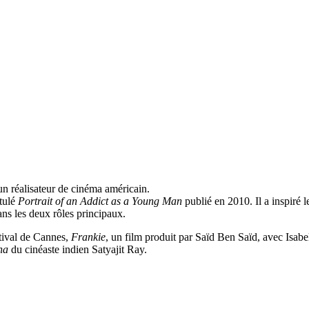
un réalisateur de cinéma américain.
itulé
Portrait of an Addict as a Young Man
publié en 2010. Il a inspiré 
ns les deux rôles principaux.
tival de Cannes,
Frankie
, un film produit par Saïd Ben Saïd, avec Isabel
ha
du cinéaste indien Satyajit Ray.