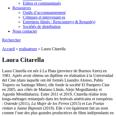
Editos et communiqués
Ressources
Outils d’accompagnement
Critiques et intervenant·es
Entretiens filmés : Rencontre(s) & Regard(s)
Sociétés de distribution
Nous contacter
Rechercher
Accueil
»
realisateurs
»
Laura Citarella
Laura Citarella
Laura Citarella est née à La Plata (province de Buenos Aires) en
1981. Après avoir obtenu un diplôme en réalisation à la Universidad
del Cine (dans laquelle ont été formés Lisandro Alonso, Pablo
Trapero ou Santiago Mitre), elle fonde la société El Pampero Cine
en 2005, aux côtés de Mariano Llinás, Alejo Moguillansky et
Agustín Mendilaharzu. Entre 2011 et 2019, Citarella réalise trois
longs-métrages remarqués dans les festivals américains et européens
:
Ostende
(2011),
La Mujer de los Perros
(2015) et
Las Poetas
visitan a Juana Bignozzi
(2019). Elle s’est également fait un nom
comme l’une des plus grandes productrices de films indépendants en