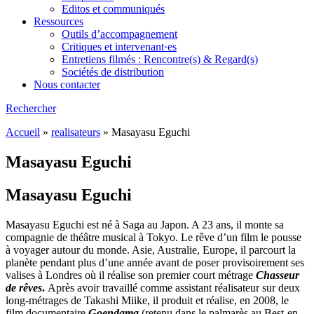
Editos et communiqués
Ressources
Outils d’accompagnement
Critiques et intervenant·es
Entretiens filmés : Rencontre(s) & Regard(s)
Sociétés de distribution
Nous contacter
Rechercher
Accueil
»
realisateurs
»
Masayasu Eguchi
Masayasu Eguchi
Masayasu Eguchi
Masayasu Eguchi est né à Saga au Japon. A 23 ans, il monte sa
compagnie de théâtre musical à Tokyo. Le rêve d’un film le pousse
à voyager autour du monde. Asie, Australie, Europe, il parcourt la
planète pendant plus d’une année avant de poser provisoirement ses
valises à Londres où il réalise son premier court métrage
Chasseur
de rêves
.
Après avoir travaillé comme assistant réalisateur sur deux
long-métrages de Takashi Miike, il produit et réalise, en 2008, le
film documentaire
Goendama
(retenu dans le palmarès au Best-en