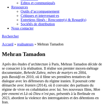
Editos et communiqués
Ressources
Outils d’accompagnement
Critiques et intervenant·es
Entretiens filmés : Rencontre(s) & Regard(s)
Sociétés de distribution
Nous contacter
Rechercher
Accueil
»
realisateurs
»
Mehran Tamadon
Mehran Tamadon
Après des études d’architecture à Paris, Mehran Tamadon décide de
se consacrer à la réalisation. Il réalise son premier moyen-métrage
documentaire,
Behesht Zahra, mères de martyrs
en 2004,
puis
Bassidji
en 2010, où il filme ses premières tentatives de
dialogue avec les défenseurs du régime iranien. Il poursuit cette
démarche avec
Iranien
(2014), où il convainc des partisans du
régime de vivre en cohabitation avec lui. Ses nouveaux films,
Mon
pire ennemi
et
Là où Dieu n’est pas
, présentés à la Berlinale en
2023, abordent la violence des interrogatoires et des détentions en
Iran.