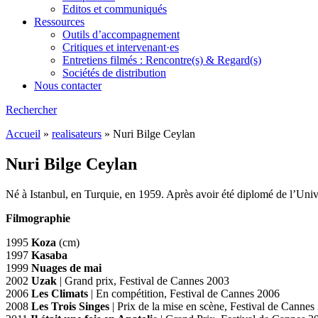
Editos et communiqués
Ressources
Outils d’accompagnement
Critiques et intervenant·es
Entretiens filmés : Rencontre(s) & Regard(s)
Sociétés de distribution
Nous contacter
Rechercher
Accueil
»
realisateurs
»
Nuri Bilge Ceylan
Nuri Bilge Ceylan
Né à Istanbul, en Turquie, en 1959. Après avoir été diplomé de l’Unive
Filmographie
1995
Koza
(cm)
1997
Kasaba
1999
Nuages de mai
2002
Uzak
| Grand prix, Festival de Cannes 2003
2006
Les Climats
| En compétition, Festival de Cannes 2006
2008
Les Trois Singes
| Prix de la mise en scène, Festival de Cannes