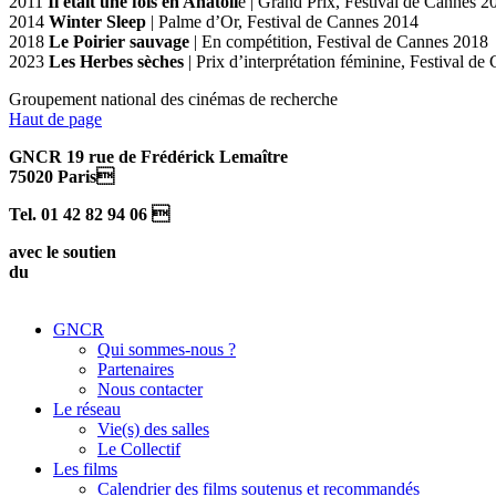
2011
Il était une fois en Anatoli
e | Grand Prix, Festival de Cannes 2
2014
Winter Sleep
| Palme d’Or, Festival de Cannes 2014
2018
Le Poirier sauvage
| En compétition, Festival de Cannes 2018
2023
Les Herbes sèches
| Prix d’interprétation féminine, Festival de
Groupement national des cinémas de recherche
Haut de page
GNCR 19 rue de Frédérick Lemaître
75020 Paris
Tel. 01 42 82 94 06 
avec le soutien
du
GNCR
Qui sommes-nous ?
Partenaires
Nous contacter
Le réseau
Vie(s) des salles
Le Collectif
Les films
Calendrier des films soutenus et recommandés