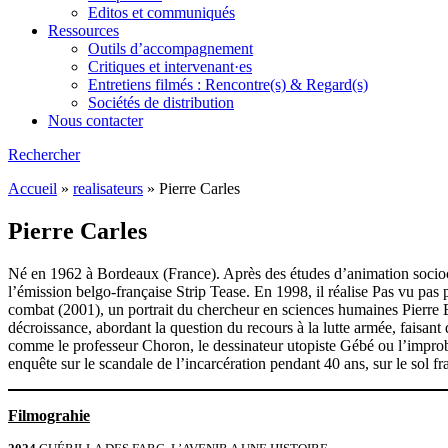
Editos et communiqués
Ressources
Outils d’accompagnement
Critiques et intervenant·es
Entretiens filmés : Rencontre(s) & Regard(s)
Sociétés de distribution
Nous contacter
Rechercher
Accueil
»
realisateurs
»
Pierre Carles
Pierre Carles
Né en 1962 à Bordeaux (France). Après des études d’animation sociocu
l’émission belgo-française Strip Tease. En 1998, il réalise Pas vu pas
combat (2001), un portrait du chercheur en sciences humaines Pierre Bo
décroissance, abordant la question du recours à la lutte armée, faisant
comme le professeur Choron, le dessinateur utopiste Gébé ou l’improba
enquête sur le scandale de l’incarcération pendant 40 ans, sur le sol f
Filmograhie