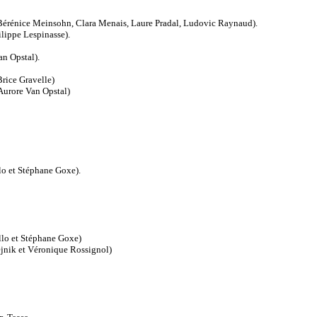
érénice Meinsohn, Clara Menais, Laure Pradal, Ludovic Raynaud).
ippe Lespinasse).
n Opstal).
ice Gravelle)
Aurore Van Opstal)
o et Stéphane Goxe).
o et Stéphane Goxe)
ik et Véronique Rossignol)