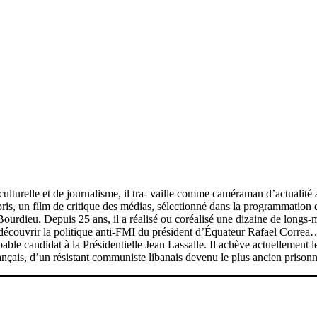
lturelle et de journalisme, il tra- vaille comme caméraman d’actualité
 pris, un film de critique des médias, sélectionné dans la programmation
urdieu. Depuis 25 ans, il a réalisé ou coréalisé une dizaine de longs-mét
 découvrir la politique anti-FMI du président d’Équateur Rafael Correa… 
ble candidat à la Présidentielle Jean Lassalle. Il achève actuellement
rançais, d’un résistant communiste libanais devenu le plus ancien prisonni