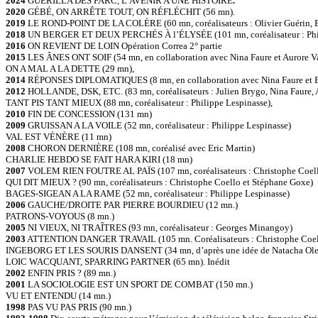
2024
GUÉRILLA DES FARC, L’AVENIR A UNE HISTOIRE
.
2020
GÉBÉ, ON ARRÊTE TOUT, ON RÉFLÉCHIT (56 mn).
2019
LE ROND-POINT DE LA COLÈRE (60 mn, coréalisateurs : Olivier Guérin, B
2018
UN BERGER ET DEUX PERCHÉS À l’ÉLYSÉE (101 mn, coréalisateur : Phil
2016
ON REVIENT DE LOIN Opération Correa 2° partie
2015
LES ÂNES ONT SOIF (54 mn, en collaboration avec Nina Faure et Aurore Va
ON A MAL A LA DETTE (29 mn),
2014
RÉPONSES DIPLOMATIQUES (8 mn, en collaboration avec Nina Faure et Br
2012
HOLLANDE, DSK, ETC. (83 mn, coréalisateurs : Julien Brygo, Nina Faure, 
TANT PIS TANT MIEUX (88 mn, coréalisateur : Philippe Lespinasse),
2010
FIN DE CONCESSION (131 mn)
2009
GRUISSAN A LA VOILE (52 mn, coréalisateur : Philippe Lespinasse)
VAL EST VÉNÈRE (11 mn)
2008
CHORON DERNIÈRE (108 mn, coréalisé avec Eric Martin)
CHARLIE HEBDO SE FAIT HARA KIRI (18 mn)
2007
VOLEM RIEN FOUTRE AL PAÏS (107 mn, coréalisateurs : Christophe Coell
QUI DIT MIEUX ? (90 mn, coréalisateurs : Christophe Coello et Stéphane Goxe)
BAGES-SIGEAN A LA RAME (52 mn, coréalisateur : Philippe Lespinasse)
2006
GAUCHE/DROITE PAR PIERRE BOURDIEU (12 mn.)
PATRONS-VOYOUS (8 mn.)
2005
NI VIEUX, NI TRAÎTRES (93 mn, coréalisateur : Georges Minangoy)
2003
ATTENTION DANGER TRAVAIL (105 mn. Coréalisateurs : Christophe Coell
INGEBORG ET LES SOURIS DANSENT (34 mn, d’après une idée de Natacha Olejn
LOIC WACQUANT, SPARRING PARTNER (65 mn). Inédit
2002
ENFIN PRIS ? (89 mn.)
2001
LA SOCIOLOGIE EST UN SPORT DE COMBAT (150 mn.)
VU ET ENTENDU (14 mn.)
1998
PAS VU PAS PRIS (90 mn.)