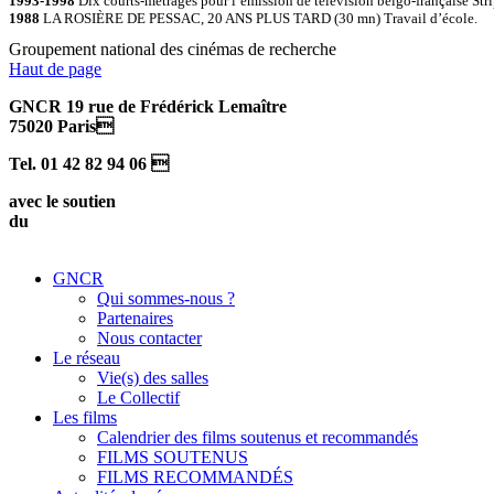
1993-1998
Dix courts-métrages pour l’émission de télévision belgo-française Str
1988
LA ROSIÈRE DE PESSAC, 20 ANS PLUS TARD (30 mn) Travail d’école.
Groupement national des cinémas de recherche
Haut de page
GNCR 19 rue de Frédérick Lemaître
75020 Paris
Tel. 01 42 82 94 06 
avec le soutien
du
GNCR
Qui sommes-nous ?
Partenaires
Nous contacter
Le réseau
Vie(s) des salles
Le Collectif
Les films
Calendrier des films soutenus et recommandés
FILMS SOUTENUS
FILMS RECOMMANDÉS