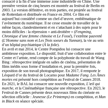
consacré à la fin d’une immense zone industrielle en Chine. Une
première version de cinq heures est montrée au festival de Berlin en
2003. La version définitive, en trois parties, est projetée au festival
de Rotterdam et distribuée en France en 2004. Ce film est
aujourd’hui considéré comme un chef-d’œuvre, emblématique de
l’avènement du numérique. Il ne cesse ensuite de travailler de la
même façon, clandestinement et en s’attachant à des sujets pour le
moins difficiles : la répression « anti-droitière » (
Fengming,
Chronique d’une femme chinoise
et
Le Fossé
), l’extrême pauvreté
(
L’Homme sans nom
et
Les Trois soeurs du Yunnan
), la vie au sein
d’un hôpital psychiatrique (
À la folie
).
En avril et mai 2014, le Centre Pompidou lui consacre une
ambitieuse exposition. Le dispositif, fruit d’une collaboration entre le
Centre et l’artiste, rend compte de la polyphonie du travail de Wang
Bing : rétrospective intégrale en salles de cinéma, présentation de
films inédits sous forme d’installation et, pour la première fois,
exposition de son travail photographique. En 2017, il remporte le
Léopard d’or du festival de Locarno pour
Madame Fang
.
Les Âmes
mortes
est présenté hors compétition au Festival de Cannes 2018.
En 2021, le BAL lui consacre une nouvelle exposition,
L’œil qui
marche
, et la Cinémathèque française une rétrospective. En 2023, le
Festival de Cannes présente deux nouveaux films du cinéaste en
sélection officielle :
Jeunesse (Le Printemps)
en compétition, et
Man
in Black
en séance spéciale.