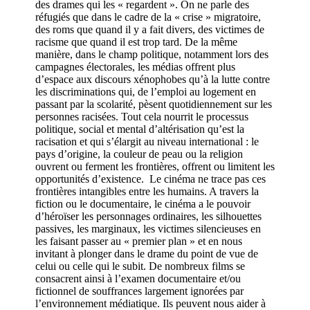
des drames qui les « regardent ». On ne parle des
réfugiés que dans le cadre de la « crise » migratoire,
des roms que quand il y a fait divers, des victimes de
racisme que quand il est trop tard. De la même
manière, dans le champ politique, notamment lors des
campagnes électorales, les médias offrent plus
d’espace aux discours xénophobes qu’à la lutte contre
les discriminations qui, de l’emploi au logement en
passant par la scolarité, pèsent quotidiennement sur les
personnes racisées. Tout cela nourrit le processus
politique, social et mental d’altérisation qu’est la
racisation et qui s’élargit au niveau international : le
pays d’origine, la couleur de peau ou la religion
ouvrent ou ferment les frontières, offrent ou limitent les
opportunités d’existence. Le cinéma ne trace pas ces
frontières intangibles entre les humains. A travers la
fiction ou le documentaire, le cinéma a le pouvoir
d’héroïser les personnages ordinaires, les silhouettes
passives, les marginaux, les victimes silencieuses en
les faisant passer au « premier plan » et en nous
invitant à plonger dans le drame du point de vue de
celui ou celle qui le subit. De nombreux films se
consacrent ainsi à l’examen documentaire et/ou
fictionnel de souffrances largement ignorées par
l’environnement médiatique. Ils peuvent nous aider à