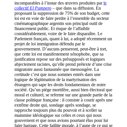
incomparables à l’instar des œuvres produites par
le
collectif
El Pampero
– que dans sa diffusion. En
proposant la suppression de 75% de son budget, cette
loi est en voie de faire perdre à l’ensemble du secteur
cinématographique argentin son principal outil de
financement public. Et risque de l’affaiblir
considérablement, voire de le faire disparaître. Le
Parlement français, quant à lui, a adopté récemment un
projet de loi immigration défendu par le
gouvernement. D’aucuns penseront, peut-être à tort,
que cette loi est manifestement xénophobe, que sa
justification repose sur des présupposés et logiques
abjectement racistes, qu’elle prend prétexte d’une crise
migratoire aussi fantasmée que mensongère. La
certitude c’est que nous sommes entrés dans une
logique de légitimation de la martyrisation des
étrangers qui sape les droits fondamentaux de notre
société. Qu’un piège mortifère, aussi bien électoral que
moral et culturel, se referme sur une grande partie de la
classe politique française : il consiste à courir après une
extrême droite qui, sondage après sondage, se
rapproche toujours plus du pouvoir et à sceller sa
mainmise idéologique sur celles et ceux qui nous
gouvernent et que nous avions pourtant élus pour lui
faire barrage. Cette faillite morale, à l’aune de ce qui se