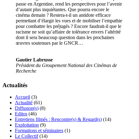
passe en Argentine, rend les perspectives pour l’avenir
d’autant plus inquiétantes. Que pourra encore le
cinéma demain ? Restera-t-il un antidote efficace
permettant d’élargir les vues et de mobiliser l’empathie
pour combattre les préjugés ? Encore faudrait-il que le
racisme ne soit qu’affaire de tolérance envers l’altérité
dont il sera beaucoup question dans les prochaines
œuvres soutenues par le GNCR…
Gautier Labrusse
Président du Groupement National des Cinémas de
Recherche
Actualités
Accueil
(3)
Actualité
(61)
Diffusion(s)
(8)
Editos
(46)
Entretiens filmés : Rencontre(s) & Regard(s)
(14)
Exploitation
(9)
Formations et séminaires
(1)
Le Collectif
(14)