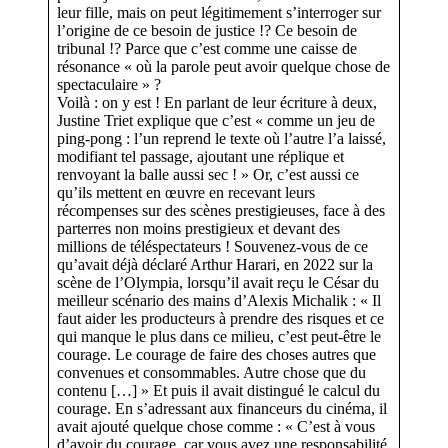
leur fille, mais on peut légitimement s’interroger sur
l’origine de ce besoin de justice !? Ce besoin de
tribunal !? Parce que c’est comme une caisse de
résonance « où la parole peut avoir quelque chose de
spectaculaire » ?
Voilà : on y est ! En parlant de leur écriture à deux,
Justine Triet explique que c’est « comme un jeu de
ping-pong : l’un reprend le texte où l’autre l’a laissé,
modifiant tel passage, ajoutant une réplique et
renvoyant la balle aussi sec ! » Or, c’est aussi ce
qu’ils mettent en œuvre en recevant leurs
récompenses sur des scènes prestigieuses, face à des
parterres non moins prestigieux et devant des
millions de téléspectateurs ! Souvenez-vous de ce
qu’avait déjà déclaré Arthur Harari, en 2022 sur la
scène de l’Olympia, lorsqu’il avait reçu le César du
meilleur scénario des mains d’Alexis Michalik : « Il
faut aider les producteurs à prendre des risques et ce
qui manque le plus dans ce milieu, c’est peut-être le
courage. Le courage de faire des choses autres que
convenues et consommables. Autre chose que du
contenu […] » Et puis il avait distingué le calcul du
courage. En s’adressant aux financeurs du cinéma, il
avait ajouté quelque chose comme : « C’est à vous
d’avoir du courage, car vous avez une responsabilité