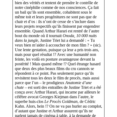
bien des vérités et tentent de prendre le contrôle de
notre cinéphilie comme de nos consciences. Ça fait
un bail qu’ils sont ensemble, cohabitent sous le
même toit et leurs progénitures ne sont pas que de
chair et d’os : ils n’ont de cesse de s’inclure dans
leurs projets respectifs qu’ils finissent par engendrer
ensemble. Quand Arthur Harari est rentré de l’autre
bout du monde où il tournait
Onoda, 10 000 nuits
dans la jungle
, Justine Triet lui a demandé : « Tu
veux bien m’aider à accoucher de mon film ? » (sic).
Une lente gestation, puisque ça leur a pris trois ans,
mais pour quel résultat !? Avec une humanité non
feinte, les voilà en posture avantageuse devant la
postérité ! Mais quand même !? Quel étrange hasard
que deux des plus beaux films du cru cannois se
répondent à ce point. Pas seulement parce qu’ils
revisitent tous les deux le film de procès, mais aussi
parce que l’un – le prodigieux
Anatomie d’une
chute
– est sorti des entrailles de Justine Triet et a été
conçu avec Arthur Harari, qui incarne par ailleurs le
célèbre avocat Georges Kiejman dans l’autre, le
superbe huis-clos
Le Procès Goldman
, de Cédric
Kahn. Alors, hein !? On ne va pas hurler au complot,
d’autant que Justine et Arthur assurent qu’ils ne
parlent jamais de cinéma à table, à la demande de