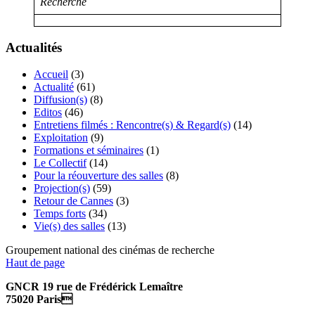
Recherche
Actualités
Accueil
(3)
Actualité
(61)
Diffusion(s)
(8)
Editos
(46)
Entretiens filmés : Rencontre(s) & Regard(s)
(14)
Exploitation
(9)
Formations et séminaires
(1)
Le Collectif
(14)
Pour la réouverture des salles
(8)
Projection(s)
(59)
Retour de Cannes
(3)
Temps forts
(34)
Vie(s) des salles
(13)
Groupement national des cinémas de recherche
Haut de page
GNCR 19 rue de Frédérick Lemaître
75020 Paris