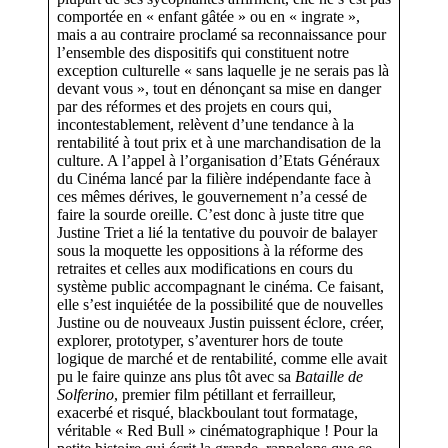
comportée en « enfant gâtée » ou en « ingrate »,
mais a au contraire proclamé sa reconnaissance pour
l’ensemble des dispositifs qui constituent notre
exception culturelle « sans laquelle je ne serais pas là
devant vous », tout en dénonçant sa mise en danger
par des réformes et des projets en cours qui,
incontestablement, relèvent d’une tendance à la
rentabilité à tout prix et à une marchandisation de la
culture. A l’appel à l’organisation d’Etats Généraux
du Cinéma lancé par la filière indépendante face à
ces mêmes dérives, le gouvernement n’a cessé de
faire la sourde oreille. C’est donc à juste titre que
Justine Triet a lié la tentative du pouvoir de balayer
sous la moquette les oppositions à la réforme des
retraites et celles aux modifications en cours du
système public accompagnant le cinéma. Ce faisant,
elle s’est inquiétée de la possibilité que de nouvelles
Justine ou de nouveaux Justin puissent éclore, créer,
explorer, prototyper, s’aventurer hors de toute
logique de marché et de rentabilité, comme elle avait
pu le faire quinze ans plus tôt avec sa
Bataille de
Solferino
, premier film pétillant et ferrailleur,
exacerbé et risqué, blackboulant tout formatage,
véritable « Red Bull » cinématographique ! Pour la