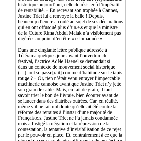
historique aujourd’hui, celle de résister à l’impératif
de rentabilité. » En recevant son trophée à Cannes,
Justine Triet lui a renvoyé la balle ! Depuis,
beaucoup d’encre a coulé au sujet de ses déclarations
qui en ont offusqué plus d’un.e.s et que la ministre
de la Cuture Rima Abdul Malak n’a visiblement pas
digérées au point d’en être « estomaquée ».
Dans une cinglante lettre publique adressée à
Télérama quelques jours avant l’ouverture du
festival, l’actrice Adèle Haenel se demandait si «
dans un contexte de mouvement social historique
(…) tout se passe[rait] comme d’habitude sur le tapis
rouge ? » Or, rien n’était venu enrayer l’impeccable
machinerie cannoise avant que Justine Triet n’y jette
son grain de sable. Mais, en fait de grain, il faut
savoir trier le bon de l’ivraie, bien écouter avant de
se lancer dans des diatribes outrées. Car, en réalité,
même s’il ne fait nul doute qu’elle ait été contre la
réforme des retraites à l’instar d’une majorité de
Français.e.s, Justine Triet ne l’a jamais condamnée
mais a fustigé la négation et la répression de la
contestation, la tentative d’invisibilisation de ce rejet
par le pouvoir en place. Et, contrairement à ce que la
plupart de ses sycophantes affirment, elle ne s’est pas