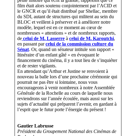
petite histoire qui écrit la grande, rappelons que ce
film était alors soutenu conjointement par l’ACID et
le GNCR et qu’il était distribué par Shellac, membre
du SDI, autant de structures qui militent au sein du
BLOC et veillent à préserver et à améliorer notre
modèle, lequel est en ce moment au cœur de
nombreuses « attentions » et de nombreux rapports,
de
celui de M. Lasserre
à
celui de M. Karoutchi
,
en passant par
celui de la commission culture du
Sénat
. Or, quand un sénateur intitule son rapport «
Itinéraire d’un enfant gâté » en évoquant le
financement du cinéma, il y a tout lieu de s’inquiéter
et de rester vigilants.
En attendant qu’Arthur et Justine se renvoient à
nouveau la balle lors d’une prochaine cérémonie qui
pourrait ne pas être si lointaine, nous vous
encourageons à venir nombreux à notre Assemblée
Générale de la Rochelle au cours de laquelle nous
reviendrons sur l’année écoulée, mais aussi sur les
sujets d’actualité qui préparent l’avenir, en gardant à
l’esprit que le futur porte l’énergie du présent !
Gautier Labrusse
Président du Groupement National des Cinémas de