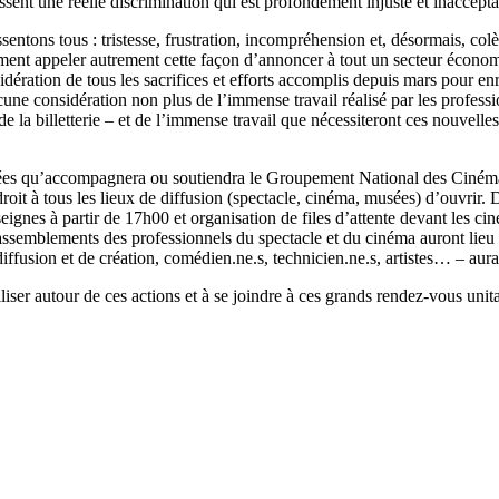
ssent une réelle discrimination qui est profondément injuste et inaccept
entons tous : tristesse, frustration, incompréhension et, désormais, colè
omment appeler autrement cette façon d’annoncer à tout un secteur économ
idération de tous les sacrifices et efforts accomplis depuis mars pour enr
aucune considération non plus de l’immense travail réalisé par les profe
n de la billetterie – et de l’immense travail que nécessiteront ces nouve
menées qu’accompagnera ou soutiendra le Groupement National des Cinéma
droit à tous les lieux de diffusion (spectacle, cinéma, musées) d’ouvrir. 
eignes à partir de 17h00 et organisation de files d’attente devant les
assemblements des professionnels du spectacle et du cinéma auront lieu d
 diffusion et de création, comédien.ne.s, technicien.ne.s, artistes… – aura
ser autour de ces actions et à se joindre à ces grands rendez-vous unitai