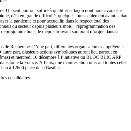
able.
re. Un seul pourrait suffire à qualifier la façon dont nous avons été
ique, déjà en grande difficulté, quelques jours seulement avant la date
ayer la pandémie et pour accueillir, dans le respect total des
ssionnels du secteur depuis plusieurs mois – reprogrammation des
lles déprogrammations, le mépris trouvant son point d’orgue dans la
s de Recherche. D’une part, différentes organisations s’apprêtent à
D’autre part, plusieurs actions symboliques auront lieu partout en
 cinémas) et mercredi 16 décembre à l’initiative du BLOC BLIC ARP
ans toute la France. À Paris, une manifestation unissant toutes celles
 lieu à 12h00 place de la Bastille.
res et solidaires.