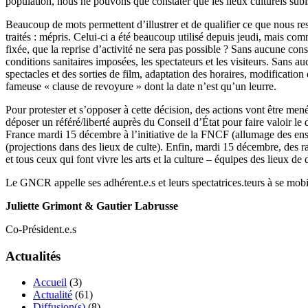
population, nous ne pouvons que constater que les lieux culturels subi
Beaucoup de mots permettent d’illustrer et de qualifier ce que nous ress
traités : mépris. Celui-ci a été beaucoup utilisé depuis jeudi, mais c
fixée, que la reprise d’activité ne sera pas possible ? Sans aucune cons
conditions sanitaires imposées, les spectateurs et les visiteurs. Sans 
spectacles et des sorties de film, adaptation des horaires, modificatio
fameuse « clause de revoyure » dont la date n’est qu’un leurre.
Pour protester et s’opposer à cette décision, des actions vont être 
déposer un référé/liberté auprès du Conseil d’État pour faire valoir le 
France mardi 15 décembre à l’initiative de la FNCF (allumage des ens
(projections dans des lieux de culte). Enfin, mardi 15 décembre, des r
et tous ceux qui font vivre les arts et la culture – équipes des lieux de
Le GNCR appelle ses adhérent.e.s et leurs spectatrices.teurs à se mobili
Juliette Grimont & Gautier Labrusse
Co-Président.e.s
Actualités
Accueil
(3)
Actualité
(61)
Diffusion(s)
(8)