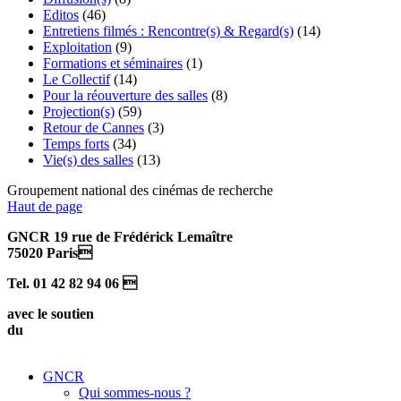
Editos
(46)
Entretiens filmés : Rencontre(s) & Regard(s)
(14)
Exploitation
(9)
Formations et séminaires
(1)
Le Collectif
(14)
Pour la réouverture des salles
(8)
Projection(s)
(59)
Retour de Cannes
(3)
Temps forts
(34)
Vie(s) des salles
(13)
Groupement national des cinémas de recherche
Haut de page
GNCR 19 rue de Frédérick Lemaître
75020 Paris
Tel. 01 42 82 94 06 
avec le soutien
du
GNCR
Qui sommes-nous ?