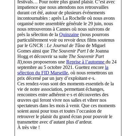
festivals… Pour notre plus grand plaisir. C’est avec
impatience que nous attendons nos retrouvailles
durant cet été, autour de plusieurs événements
incontournables : après La Rochelle où nous avons
organisé notre assemblée générale le 29 juin, nous
nous retrouverons à Cannes où nous suivrons de
près la sélection de la
Quinzaine
(nous pourrons
particulièrement voir ou revoir deux films soutenus
par le GNCR :
Le Journal de Tûoa
de Miguel
Gomes ainsi que
The Souvenir Part I
de Joanna
Hogg
et découvrir sa suite
The Souvenir Part
II),
nous proposerons une
Reprise à l’automne
du 24
septembre au 5 octobre 2021. Guettez encore
la
sélection du FID Marseille
, où nous remettrons un
prix décerné par un jury d’exploitant·e·s.
Ces rendez-vous sont des moments essentiels de la
vie de notre association, permettant échanges,
rencontres entre adhérent·e·s et découvertes des
œuvres qui feront vivre nos salles et vibrer nos
spectateurs dans les mois à venir. Que ces moments
soient aussi pour tous et toutes l’occasion de
retrouver le plaisir du grand écran pour pouvoir le
transmettre avec d’autant plus d’ardeur.
À très vite !