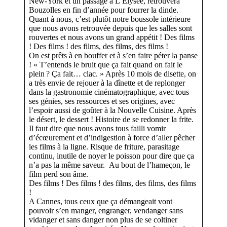
New-York et un passage à L’Elysée, retrouvera
Bouzolles en fin d’année pour fourrer la dinde.
Quant à nous, c’est plutôt notre boussole intérieure
que nous avons retrouvée depuis que les salles sont
rouvertes et nous avons un grand appétit ! Des films
! Des films ! des films, des films, des films !
On est prêts à en bouffer et à s’en faire péter la panse
! « T’entends le bruit que ça fait quand on fait le
plein ? Ça fait… clac. » Après 10 mois de disette, on
a très envie de rejouer à la dînette et de replonger
dans la gastronomie cinématographique, avec tous
ses génies, ses ressources et ses origines, avec
l’espoir aussi de goûter à la Nouvelle Cuisine. Après
le désert, le dessert ! Histoire de se redonner la frite.
Il faut dire que nous avons tous failli vomir
d’écœurement et d’indigestion à force d’aller pêcher
les films à la ligne. Risque de friture, parasitage
continu, inutile de noyer le poisson pour dire que ça
n’a pas la même saveur. Au bout de l’hameçon, le
film perd son âme.
Des films ! Des films ! des films, des films, des films
!
A Cannes, tous ceux que ça démangeait vont
pouvoir s’en manger, engranger, vendanger sans
vidanger et sans danger non plus de se coltiner