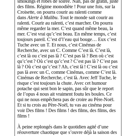
smokings et robes de soirée. Nan, pas de gratin, juste
des films. Régime monodiète ! Pour une fois, sur la
Croisette, on pourra courir au ralenti comme
dans
Alerte à Malibu
. Tout le monde sait courir au
ralenti. Courir au ralenti, c’est marcher. On pourra
même regarder la mer. C’est quand même beau, la
mer. C’est vrai qu’c’est beau. En même temps, c’est
toujours pareil. C’est d’l’eau qui bouge… Eux c’est
Tuche avec un T. Et nous, c’est Cinémas de
Recherche, avec un C. Comme C’est là. C’est là,
c’est là ou c’est pas là ? C’est pas là ? Ben où c’est
qu’c’est ? Où c’est qu’c’est ? C’est pas là ? C’est pas
là ? Où c’est qu’c’est ? Ah, c’est là ! C’est là ou c’est
pas là avec un C, comme Cinémas, comme C’est là.
Cinémas de Recherche, c’est là. Avec Jeff Tuche, le
risque c’est toujours la chute. Avec cet humour
potache qui sent bon le sapin, pas sûr que le report
de l’opus 4 nous ait vraiment foutu les boules. Ce
qui ne nous empêchera pas de croire au Père-Noël.
Et si tu crois au Père-Noël, tu vas au cinéma pour
voir Des films ! Des films ! des films, des films, des
films !
À peine replongés dans le quotidien agité d’une
réouverture chaotique que s’ouvre déjà la saison des