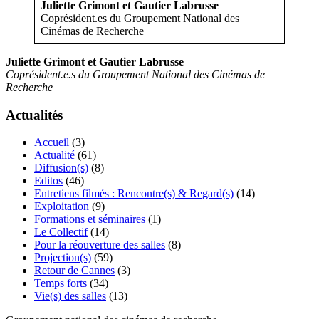
Juliette Grimont et Gautier Labrusse
Coprésident.es du Groupement National des
Cinémas de Recherche
Juliette Grimont et Gautier Labrusse
Coprésident.e.s du Groupement National des Cinémas de
Recherche
Actualités
Accueil
(3)
Actualité
(61)
Diffusion(s)
(8)
Editos
(46)
Entretiens filmés : Rencontre(s) & Regard(s)
(14)
Exploitation
(9)
Formations et séminaires
(1)
Le Collectif
(14)
Pour la réouverture des salles
(8)
Projection(s)
(59)
Retour de Cannes
(3)
Temps forts
(34)
Vie(s) des salles
(13)