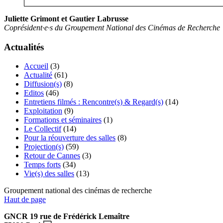
Juliette Grimont et Gautier Labrusse
Coprésident·e·s du Groupement National des Cinémas de Recherche
Actualités
Accueil
(3)
Actualité
(61)
Diffusion(s)
(8)
Editos
(46)
Entretiens filmés : Rencontre(s) & Regard(s)
(14)
Exploitation
(9)
Formations et séminaires
(1)
Le Collectif
(14)
Pour la réouverture des salles
(8)
Projection(s)
(59)
Retour de Cannes
(3)
Temps forts
(34)
Vie(s) des salles
(13)
Groupement national des cinémas de recherche
Haut de page
GNCR 19 rue de Frédérick Lemaître