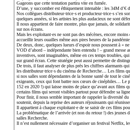
Gageons que cette tentation partira vite en fumée.
D’une, y succomber est éthiquement intenable : les 34M d’€ débl
Nos collègues distributeur·trice·s et producteur·trice·s s’en so
quelques années, si les artistes les plus audacieux ne sont déf
Il nous appartient de faire montre, plus que jamais, de solidari
sur nos écrans.
Mais les exploitant·es ne sont pas des mécènes, encore moins de
accueillir leurs ouailles même aux pires heures de la pandémie
De deux, donc, quelques lueurs d’espoir nous poussent à « ne ri
VOD d’abord – indépendante bien entendu ! – grand messe autou
inventives, sont imaginables, même en ces temps troubles, qui p
sur grand écran. Cette stratégie peut aussi permettre de disting
De trois, il faut analyser de plus près les chiffres alarmants q
les distributeur·trice·s du cinéma de Recherche… Les films qu
si nos salles sont dépendantes de la bonne santé de tout le ci
exigeants, ceux qui font battre nos cœurs de cinéphiles… Le p
152 en 2020 !) qui laisse moins de place qu’avant aux films qu
certains films qui seront visibles partout pour défendre sa lig
Pour finir, il nous semble important de rappeler la diversité
soutenir, depuis la reprise des auteurs réjouissants qui réunis
Il appartient à chaque exploitant·e de se saisir de ces films po
La problématique de l’arrivée (et non du retour !) des jeunes da
salles Recherche.
Il n’est nullement nécessaire d’organiser un festival Netflix, 