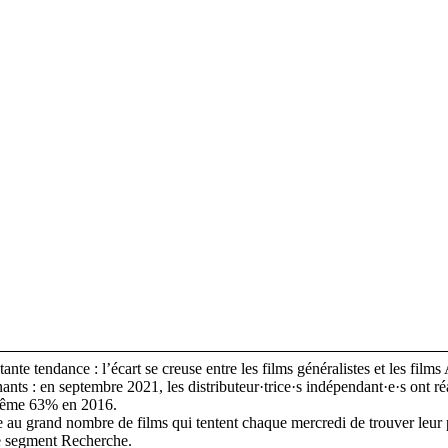
nte tendance : l’écart se creuse entre les films généralistes et les films 
ants : en septembre 2021, les distributeur·trice·s indépendant·e·s ont r
même 63% en 2016.
ce au grand nombre de films qui tentent chaque mercredi de trouver leur pub
le segment Recherche.