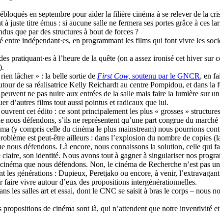
oqués en septembre pour aider la filière cinéma à se relever de la crise 
nt à juste titre émus : si aucune salle ne fermera ses portes grâce à ces l
endus que par des structures à bout de forces ?
té entre indépendant·es, en programmant les films qui font vivre les socié
s pratiquant·es à l’heure de la quête (on a assez ironisé cet hiver sur c
).
en lâcher » : la belle sortie de
First Cow,
soutenu par le GNCR
, en fa
r de sa réalisatrice Kelly Reichardt au centre Pompidou, et dans la fo
euvent ne pas nuire aux entrées de la salle mais faire la lumière sur un
uer d’autres films tout aussi pointus et radicaux que lui.
ui ouvrent cet édito : ce sont principalement les plus « grosses » structu
e nous défendons, s’ils ne représentent qu’une part congrue du marché 
néma (y compris celle du cinéma le plus mainstream) nous pourrions conti
roblème est peut-être ailleurs : dans l’explosion du nombre de copies (
e nous défendons. Là encore, nous connaissons la solution, celle qui fa
ne claire, son identité. Nous avons tout à gagner à singulariser nos prog
 du cinéma que nous défendons. Non, le cinéma de Recherche n’est pas un
sent les générations : Dupieux, Peretjako ou encore, à venir, l’extravaga
ur faire vivre autour d’eux des propositions intergénérationnelles.
ns les salles art et essai, dont le CNC se saisit à bras le corps – nous 
les propositions de cinéma sont là, qui n’attendent que notre inventivité 