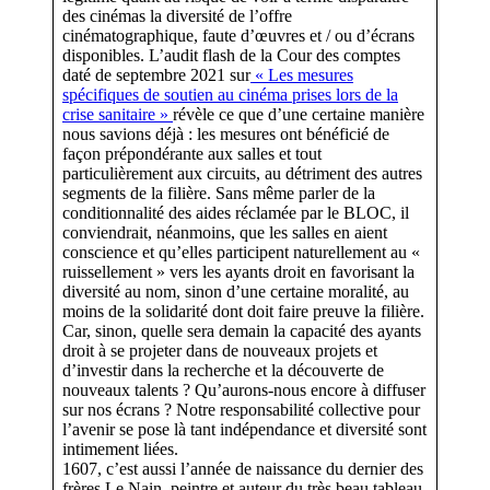
des cinémas la diversité de l’offre
cinématographique, faute d’œuvres et / ou d’écrans
disponibles. L’audit flash de la Cour des comptes
daté de septembre 2021 sur
« Les mesures
spécifiques de soutien au cinéma prises lors de la
crise sanitaire »
révèle ce que d’une certaine manière
nous savions déjà : les mesures ont bénéficié de
façon prépondérante aux salles et tout
particulièrement aux circuits, au détriment des autres
segments de la filière. Sans même parler de la
conditionnalité des aides réclamée par le BLOC, il
conviendrait, néanmoins, que les salles en aient
conscience et qu’elles participent naturellement au «
ruissellement » vers les ayants droit en favorisant la
diversité au nom, sinon d’une certaine moralité, au
moins de la solidarité dont doit faire preuve la filière.
Car, sinon, quelle sera demain la capacité des ayants
droit à se projeter dans de nouveaux projets et
d’investir dans la recherche et la découverte de
nouveaux talents ? Qu’aurons-nous encore à diffuser
sur nos écrans ? Notre responsabilité collective pour
l’avenir se pose là tant indépendance et diversité sont
intimement liées.
1607, c’est aussi l’année de naissance du dernier des
frères Le Nain, peintre et auteur du très beau tableau