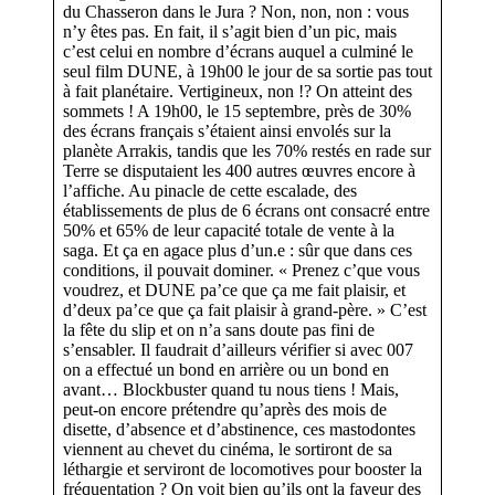
du Chasseron dans le Jura ? Non, non, non : vous
n’y êtes pas. En fait, il s’agit bien d’un pic, mais
c’est celui en nombre d’écrans auquel a culminé le
seul film DUNE, à 19h00 le jour de sa sortie pas tout
à fait planétaire. Vertigineux, non !? On atteint des
sommets ! A 19h00, le 15 septembre, près de 30%
des écrans français s’étaient ainsi envolés sur la
planète Arrakis, tandis que les 70% restés en rade sur
Terre se disputaient les 400 autres œuvres encore à
l’affiche. Au pinacle de cette escalade, des
établissements de plus de 6 écrans ont consacré entre
50% et 65% de leur capacité totale de vente à la
saga. Et ça en agace plus d’un.e : sûr que dans ces
conditions, il pouvait dominer. « Prenez c’que vous
voudrez, et DUNE pa’ce que ça me fait plaisir, et
d’deux pa’ce que ça fait plaisir à grand-père. » C’est
la fête du slip et on n’a sans doute pas fini de
s’ensabler. Il faudrait d’ailleurs vérifier si avec 007
on a effectué un bond en arrière ou un bond en
avant… Blockbuster quand tu nous tiens ! Mais,
peut-on encore prétendre qu’après des mois de
disette, d’absence et d’abstinence, ces mastodontes
viennent au chevet du cinéma, le sortiront de sa
léthargie et serviront de locomotives pour booster la
fréquentation ? On voit bien qu’ils ont la faveur des