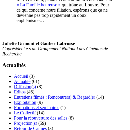
« La Famille heureuse »
qui trône au Louvre. Pour
ce qui concerne notre filiation, espérons que ça ne
devienne pas trop rapidement un doux
euphémisme…
Juliette Grimont et Gautier Labrusse
Coprésident.e.s du Groupement National des Cinémas de
Recherche
Actualités
Accueil
(3)
Actualité
(61)
Diffusion(s)
(8)
Editos
(46)
Entretiens filmés : Rencontre(s) & Regard(s)
(14)
Exploitation
(9)
Formations et séminaires
(1)
Le Collectif
(14)
Pour la réouverture des salles
(8)
Projection(s)
(59)
Retour de Cannes
(3)