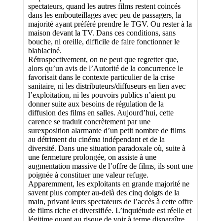
spectateurs, quand les autres films restent coincés
dans les embouteillages avec peu de passagers, la
majorité ayant préféré prendre le TGV. Ou rester à la
maison devant la TV. Dans ces conditions, sans
bouche, ni oreille, difficile de faire fonctionner le
blablaciné.
Rétrospectivement, on ne peut que regretter que,
alors qu’un avis de l’Autorité de la concurrence le
favorisait dans le contexte particulier de la crise
sanitaire, ni les distributeurs/diffuseurs en lien avec
l’exploitation, ni les pouvoirs publics n’aient pu
donner suite aux besoins de régulation de la
diffusion des films en salles. Aujourd’hui, cette
carence se traduit concrètement par une
surexposition alarmante d’un petit nombre de films
au détriment du cinéma indépendant et de la
diversité. Dans une situation paradoxale où, suite à
une fermeture prolongée, on assiste à une
augmentation massive de l’offre de films, ils sont une
poignée à constituer une valeur refuge.
Apparemment, les exploitants en grande majorité ne
savent plus compter au-delà des cinq doigts de la
main, privant leurs spectateurs de l’accès à cette offre
de films riche et diversifiée. L’inquiétude est réelle et
légitime quant au risque de voir à terme disparaître