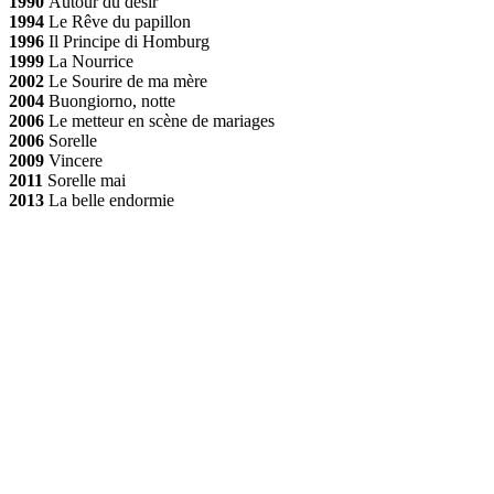
1990
Autour du désir
1994
Le Rêve du papillon
1996
Il Principe di Homburg
1999
La Nourrice
2002
Le Sourire de ma mère
2004
Buongiorno, notte
2006
Le metteur en scène de mariages
2006
Sorelle
2009
Vincere
2011
Sorelle mai
2013
La belle endormie