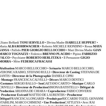
Uliano Beffardi
TONI SERVILLO
• Divina Madre
ISABELLE HUPPER
T •
Maria
ALBA ROHRWACHER
• Roberto MICHELE RIONDINO • Rossa
MAYA
SANSA
• Pallido
PIER
GIORGIO BELLOCCHIO
• Mari Divina Madre
GIAN
MARCO TOGNAZZI
• Federico
BRENNO PLACIDO
• Pipino
FABRIZIO
FALCO
• Psychiatre
ROBERTO HERLITZKA
• Il Persuasore
GIGIO
MORRA
• Mère
FEDERICA FRACASSI
Réalisation
MARCO BELLOCCHIO •
Scénario
MARCO BELLOCCHIO,
VERONICA RAIMO, STEFANO RULLI •
Directeur de Casting
STEFANIA DE
SANTIS •
Directeur de la Photographie
DANIELE CIPRI
•
Montage
FRANCESCA CALVELLI •
Décors
MARCO DENTICI
•
Costumes
SERGIO BALLO •
Son
GAETANO CARITO •
Musique
CARLO
CRIVELLI •
Directeur de Production
SIMONA BATISTELLI •
Délégué de
Production
ARIANNA DE CHIARA •
Coproducteu
r FABIO CONVERSI
•
Producteur Exécutif
MATTEO DE LAURENTIIS •
Producteur
Délégué
FRANCESCA LONGARDI •
Produit par
RICCARDO TOZZI, GIOVANNI
STABILINI, MARCO CHIMENZ •
Une Production
CATTLEYA • Avec RAI