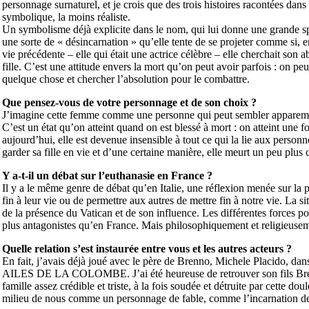
personnage surnaturel, et je crois que des trois histoires racontées dans l
symbolique, la moins réaliste.
Un symbolisme déjà explicite dans le nom, qui lui donne une grande spi
une sorte de « désincarnation » qu’elle tente de se projeter comme si, en 
vie précédente – elle qui était une actrice célèbre – elle cherchait son
fille. C’est une attitude envers la mort qu’on peut avoir parfois : on p
quelque chose et chercher l’absolution pour le combattre.
Que pensez-vous de votre personnage et de son choix ?
J’imagine cette femme comme une personne qui peut sembler apparemmen
C’est un état qu’on atteint quand on est blessé à mort : on atteint une fo
aujourd’hui, elle est devenue insensible à tout ce qui la lie aux personn
garder sa fille en vie et d’une certaine manière, elle meurt un peu plus ch
Y a-t-il un débat sur l’euthanasie en France ?
Il y a le même genre de débat qu’en Italie, une réflexion menée sur la 
fin à leur vie ou de permettre aux autres de mettre fin à notre vie. La si
de la présence du Vatican et de son influence. Les différentes forces p
plus antagonistes qu’en France. Mais philosophiquement et religieusem
Quelle relation s’est instaurée entre vous et les autres acteurs ?
En fait, j’avais déjà joué avec le père de Brenno, Michele Placido, 
AILES DE LA COLOMBE. J’ai été heureuse de retrouver son fils Brenn
famille assez crédible et triste, à la fois soudée et détruite par cette d
milieu de nous comme un personnage de fable, comme l’incarnation de 