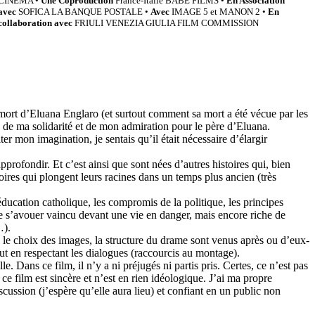
CINEMA •
Une Coproduction
France-Italie BABE FILMS •
En Association
avec
SOFICA LA BANQUE POSTALE •
Avec
IMAGE 5 et MANON 2 •
En
collaboration avec
FRIULI VENEZIA GIULIA FILM COMMISSION
a mort d’Eluana Englaro (et surtout comment sa mort a été vécue par les
, de ma solidarité et de mon admiration pour le père d’Eluana.
ter mon imagination, je sentais qu’il était nécessaire d’élargir
rofondir. Et c’est ainsi que sont nées d’autres histoires qui, bien
oires qui plongent leurs racines dans un temps plus ancien (très
’éducation catholique, les compromis de la politique, les principes
de s’avouer vaincu devant une vie en danger, mais encore riche de
…).
 le choix des images, la structure du drame sont venus après ou d’eux-
 en respectant les dialogues (raccourcis au montage).
. Dans ce film, il n’y a ni préjugés ni partis pris. Certes, ce n’est pas
s ce film est sincère et n’est en rien idéologique. J’ai ma propre
discussion (j’espère qu’elle aura lieu) et confiant en un public non