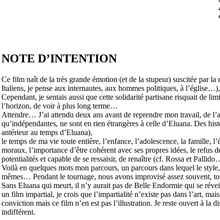
NOTE D’INTENTION
Ce film naît de la très grande émotion (et de la stupeur) suscitée par l
Italiens, je pense aux internautes, aux hommes politiques, à l’église…)
Cependant, je sentais aussi que cette solidarité partisane risquait de limi
l’horizon, de voir à plus long terme…
Attendre… J’ai attendu deux ans avant de reprendre mon travail, de l’app
qu’indépendantes, ne sont en rien étrangères à celle d’Eluana. Des hist
antérieur au temps d’Eluana),
le temps de ma vie toute entière, l’enfance, l’adolescence, la famille, l
moraux, l’importance d’être cohérent avec ses propres idées, le refus 
potentialités et capable de se ressaisir, de renaître (cf. Rossa et Pallido
Voilà en quelques mots mon parcours, un parcours dans lequel le style,
mêmes… Pendant le tournage, nous avons improvisé assez souvent, tout
Sans Eluana qui meurt, il n’y aurait pas de Belle Endormie qui se réveille
un film impartial, je crois que l’impartialité n’existe pas dans l’art, mai
conviction mais ce film n’en est pas l’illustration. Je reste ouvert à la 
indifférent.