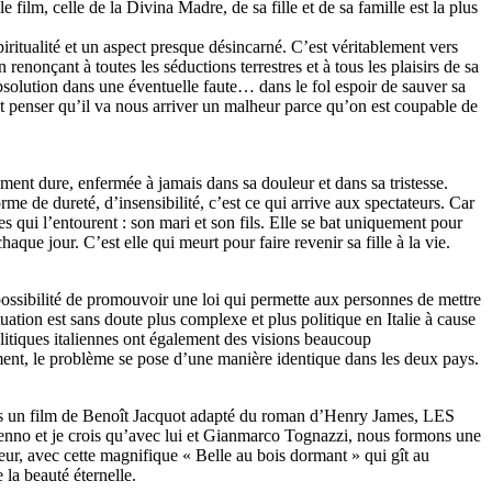
e film, celle de la Divina Madre, de sa fille et de sa famille est la plus
ritualité et un aspect presque désincarné. C’est véritablement vers
renonçant à toutes les séductions terrestres et à tous les plaisirs de sa
 absolution dans une éventuelle faute… dans le fol espoir de sauver sa
eut penser qu’il va nous arriver un malheur parce qu’on est coupable de
t dure, enfermée à jamais dans sa douleur et dans sa tristesse.
rme de dureté, d’insensibilité, c’est ce qui arrive aux spectateurs. Car
es qui l’entourent : son mari et son fils. Elle se bat uniquement pour
aque jour. C’est elle qui meurt pour faire revenir sa fille à la vie.
possibilité de promouvoir une loi qui permette aux personnes de mettre
tuation est sans doute plus complexe et plus politique en Italie à cause
olitiques italiennes ont également des visions beaucoup
ent, le problème se pose d’une manière identique dans les deux pays.
dans un film de Benoît Jacquot adapté du roman d’Henry James, LES
o et je crois qu’avec lui et Gianmarco Tognazzi, nous formons une
ouleur, avec cette magnifique « Belle au bois dormant » qui gît au
la beauté éternelle.