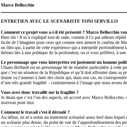
Marco Bellocchio
ENTRETIEN AVEC LE SCENARISTE TONI SERVILLO
Comment ce projet vous a-t-il été présenté ? Marco Bellocchio vous a-
Bien sûr ! Il m’a expliqué tout de suite, comme il l’a par ailleurs répét
facile de l’imaginer pour ceux qui comme moi aiment le cinéma de Marc
un film qui, à partir de cette expérience qui a interpellé profondément la 
thèmes liés à une politique de la profondeur, ou si vous préférez, à une 
Le personnage que vous interprétez est justement un homme pol
Uliano Beffardi est un personnage lié de manière particulière à cette po
que c’est un sénateur de la République et qu’il doit affronter dans sa p
drame va l’amener à faire des choix qui, dans son cas, ne correspondent
d’une très grande fragilité – contrairement à l’image que nous avons d
Vous avez donc travaillé sur la fragilité ?
Je dirais que c’est l’un des aspects, en accord avec Marco Bellocchio, s
nouveau pour moi.
Comment le travail s’est-il déroulé ?
Au début, on m’a remis un traitement scénarisé assez bref dans lequel on 
un scénario plus dense, du point de vue de l’approfondissement des per