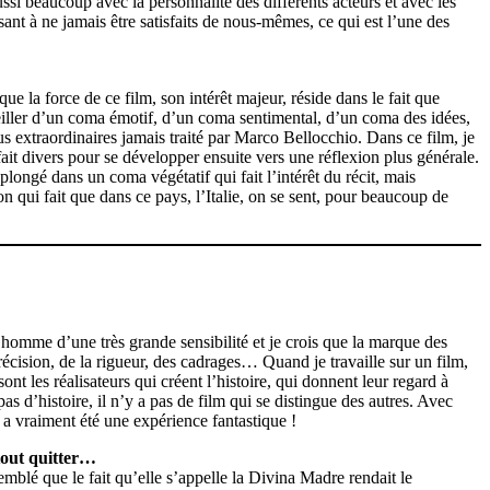
ssi beaucoup avec la personnalité des différents acteurs et avec les
ant à ne jamais être satisfaits de nous-mêmes, ce qui est l’une des
e la force de ce film, son intérêt majeur, réside dans le fait que
éveiller d’un coma émotif, d’un coma sentimental, d’un coma des idées,
lus extraordinaires jamais traité par Marco Bellocchio. Dans ce film, je
it divers pour se développer ensuite vers une réflexion plus générale.
plongé dans un coma végétatif qui fait l’intérêt du récit, mais
 qui fait que dans ce pays, l’Italie, on se sent, pour beaucoup de
 homme d’une très grande sensibilité et je crois que la marque des
précision, de la rigueur, des cadrages… Quand je travaille sur un film,
sont les réalisateurs qui créent l’histoire, qui donnent leur regard à
as d’histoire, il n’y a pas de film qui se distingue des autres. Avec
 a vraiment été une expérience fantastique !
tout quitter…
semblé que le fait qu’elle s’appelle la Divina Madre rendait le