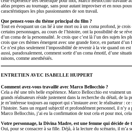
cette expérience très bénéfique pour moi, Marco Bellocchio travaille au
aléas propres au tournage, sans pour autant improviser et en nous pouss
caractéristiques les plus passionnantes de son travail.
Que pensez-vous du thème principal du film ?
Tout en évoquant un cas lié à une mort ou à un coma profond, je crois qu
certains personnages, au cours de l’histoire, ont la possibilité de se r
d’un coma de la personnalité. Je crois que c’est là l’un des sujets les p
crois que ces thèmes émergent avec une grande force, en partant d’un fa
Ce n’est plus seulement l’impossibilité de revenir à la vie quand on est 
aussi, paradoxalement, comment sortir d’un coma émotif, d’une situation
raisons, comme anesthésiés.
ENTRETIEN AVEC ISABELLE HUPPERT
Comment avez-vous travaillé avec Marco Bellocchio ?
Cela a été une très belle expérience. Marco Bellocchio est vraiment un
grands réalisateurs réside justement dans la recherche du détail, de la 
je m’intéresse toujours au rapport qui s’instaure avec le réalisateur : ce 
l’histoire. Sans un regard subjectif et profondément personnel, il n’y a p
Marco Bellocchio, j’ai eu la confirmation de tout cela et pour moi, cela
Votre personnage, la Divina Madre, est une femme qui décide de 
Oui, pour se consacrer à sa fille. Déjà, à la lecture du scénario, il m’a 