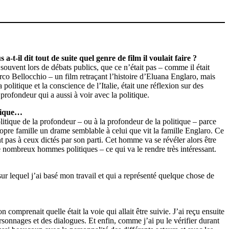
t-il dit tout de suite quel genre de film il voulait faire ?
é souvent lors de débats publics, que ce n’était pas – comme il était
o Bellocchio – un film retraçant l’histoire d’Eluana Englaro, mais
politique et la conscience de l’Italie, était une réflexion sur des
profondeur qui a aussi à voir avec la politique.
itique…
litique de la profondeur – ou à la profondeur de la politique – parce
ropre famille un drame semblable à celui que vit la famille Englaro. Ce
 pas à ceux dictés par son parti. Cet homme va se révéler alors être
e nombreux hommes politiques – ce qui va le rendre très intéressant.
ur lequel j’ai basé mon travail et qui a représenté quelque chose de
comprenait quelle était la voie qui allait être suivie. J’ai reçu ensuite
sonnages et des dialogues. Et enfin, comme j’ai pu le vérifier durant