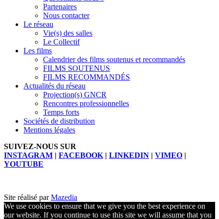
Partenaires
Nous contacter
Le réseau
Vie(s) des salles
Le Collectif
Les films
Calendrier des films soutenus et recommandés
FILMS SOUTENUS
FILMS RECOMMANDÉS
Actualités du réseau
Projection(s) GNCR
Rencontres professionnelles
Temps forts
Sociétés de distribution
Mentions légales
SUIVEZ-NOUS SUR
INSTAGRAM
|
FACEBOOK
|
LINKEDIN
|
VIMEO
|
YOUTUBE
Site réalisé par
Mazedia
We use cookies to ensure that we give you the best experience on
our website. If you continue to use this site we will assume that you