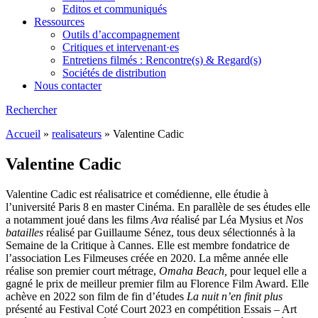
Editos et communiqués
Ressources
Outils d’accompagnement
Critiques et intervenant·es
Entretiens filmés : Rencontre(s) & Regard(s)
Sociétés de distribution
Nous contacter
Rechercher
Accueil
»
realisateurs
»
Valentine Cadic
Valentine Cadic
Valentine Cadic est réalisatrice et comédienne, elle étudie à
l’université Paris 8 en master Cinéma. En parallèle de ses études elle
a notamment joué dans les films
Ava
réalisé par Léa Mysius et
Nos
batailles
réalisé par Guillaume Sénez, tous deux sélectionnés à la
Semaine de la Critique à Cannes. Elle est membre fondatrice de
l’association Les Filmeuses créée en 2020. La même année elle
réalise son premier court métrage,
Omaha Beach,
pour lequel elle a
gagné le prix de meilleur premier film au Florence Film Award. Elle
achève en 2022 son film de fin d’études
La nuit n’en finit plus
présenté au Festival Coté Court 2023 en compétition Essais – Art