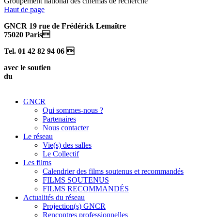
Groupement national des cinémas de recherche
Haut de page
GNCR 19 rue de Frédérick Lemaître
75020 Paris
Tel. 01 42 82 94 06 
avec le soutien
du
GNCR
Qui sommes-nous ?
Partenaires
Nous contacter
Le réseau
Vie(s) des salles
Le Collectif
Les films
Calendrier des films soutenus et recommandés
FILMS SOUTENUS
FILMS RECOMMANDÉS
Actualités du réseau
Projection(s) GNCR
Rencontres professionnelles