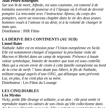
Joao Pedro Rodrigues
Sur son lit de mort, Alfredo, roi sans couronne, est ramené à de
lointains souvenirs de jeunesse et à l’époque où il rêvait de devenir
pompier. La rencontre avec l’instructeur Afonso, du corps des
pompiers, ouvre un nouveau chapitre dans la vie des deux jeunes
hommes voués à l’amour et au désir, et à la volonté de changer le
statu quo.
Distributeur : JHR Films
LA DÉRIVE DES CONTINENTS (AU SUD)
Lionel Baier
Nathalie Adler est en mission pour l’Union européenne en Sicile.
Elle est notamment chargée d’organiser la prochaine visite de
Macron et Merkel dans un camp de migrants. Présence à haute
valeur symbolique, histoire de montrer que tout est sous contrôle.
Mais qui a encore envie de croire à cette famille européenne au bord
de la crise de nerfs ? Sans doute pas Albert, le fils de Nathalie,
militant engagé auprès d’une ONG, qui débarque sans prévenir.
Lui, en plus, il ne croit plus en sa mère.
Distributeur : Les Films du Losange
L
ES CINQ DIABLES
Léa Mysius
Vicky, petite fille étrange et solitaire, a un don : elle peut sentir et
reproduire toutes les odeurs de son choix qu’elle collectionne dans