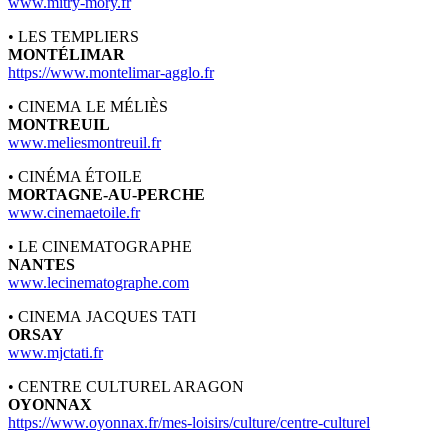
www.mitry-mory.fr
• LES TEMPLIERS
MONTÉLIMAR
https://www.montelimar-agglo.fr
• CINEMA LE MÉLIÈS
MONTREUIL
www.meliesmontreuil.fr
• CINÉMA ÉTOILE
MORTAGNE-AU-PERCHE
www.cinemaetoile.fr
• LE CINEMATOGRAPHE
NANTES
www.lecinematographe.com
• CINEMA JACQUES TATI
ORSAY
www.mjctati.fr
• CENTRE CULTUREL ARAGON
OYONNAX
https://www.oyonnax.fr/mes-loisirs/culture/centre-culturel