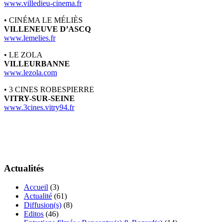
www.villedieu-cinema.fr
• CINÉMA LE MÉLIÈS
VILLENEUVE D’ASCQ
www.lemelies.fr
• LE ZOLA
VILLEURBANNE
www.lezola.com
• 3 CINES ROBESPIERRE
VITRY-SUR-SEINE
www.3cines.vitry94.fr
Actualités
Accueil
(3)
Actualité
(61)
Diffusion(s)
(8)
Editos
(46)