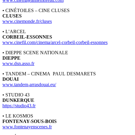
www.cinemajeannemoreau.com
• CINÉTOILES – CINE CLUSES
CLUSES
www.cinemonde.fr/cluses
• L’ARCEL
CORBEIL-ESSONNES
www.cinefil.com/cinema/arcel-corbeil-corbeil-essonnes
• DIEPPE SCENE NATIONALE
DIEPPE
www.dsn.asso.fr
• TANDEM – CINEMA PAUL DESMARETS
DOUAI
www.tandem-arrasdouai.eu/
• STUDIO 43
DUNKERQUE
https://studio43.fr
• LE KOSMOS
FONTENAY-SOUS-BOIS
www.fontenayenscenes.fr