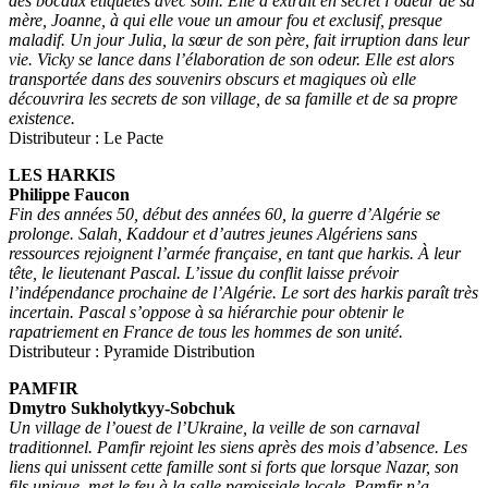
des bocaux étiquetés avec soin. Elle a extrait en secret l’odeur de sa
mère, Joanne, à qui elle voue un amour fou et exclusif, presque
maladif. Un jour Julia, la sœur de son père, fait irruption dans leur
vie. Vicky se lance dans l’élaboration de son odeur. Elle est alors
transportée dans des souvenirs obscurs et magiques où elle
découvrira les secrets de son village, de sa famille et de sa propre
existence.
Distributeur : Le Pacte
LES HARKIS
Philippe Faucon
Fin des années 50, début des années 60, la guerre d’Algérie se
prolonge. Salah, Kaddour et d’autres jeunes Algériens sans
ressources rejoignent l’armée française, en tant que harkis. À leur
tête, le lieutenant Pascal. L’issue du conflit laisse prévoir
l’indépendance prochaine de l’Algérie. Le sort des harkis paraît très
incertain. Pascal s’oppose à sa hiérarchie pour obtenir le
rapatriement en France de tous les hommes de son unité.
Distributeur : Pyramide Distribution
PAMFIR
Dmytro Sukholytkyy-Sobchuk
Un village de l’ouest de l’Ukraine, la veille de son carnaval
traditionnel. Pamfir rejoint les siens après des mois d’absence. Les
liens qui unissent cette famille sont si forts que lorsque Nazar, son
fils unique, met le feu à la salle paroissiale locale, Pamfir n’a