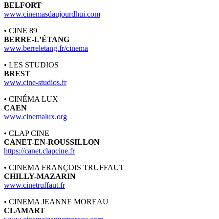
BELFORT
www.cinemasdaujourdhui.com
• CINE 89
BERRE-L’ÉTANG
www.berreletang.fr/cinema
• LES STUDIOS
BREST
www.cine-studios.fr
• CINÉMA LUX
CAEN
www.cinemalux.org
• CLAP CINE
CANET-EN-ROUSSILLON
https://canet.clapcine.fr
• CINEMA FRANÇOIS TRUFFAUT
CHILLY-MAZARIN
www.cinetruffaut.fr
• CINEMA JEANNE MOREAU
CLAMART