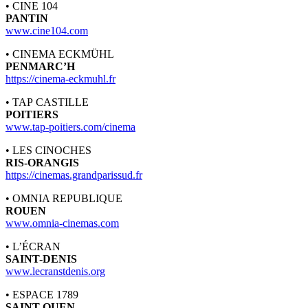
• CINE 104
PANTIN
www.cine104.com
• CINEMA ECKMÜHL
PENMARC’H
https://cinema-eckmuhl.fr
• TAP CASTILLE
POITIERS
www.tap-poitiers.com/cinema
• LES CINOCHES
RIS-ORANGIS
https://cinemas.grandparissud.fr
• OMNIA REPUBLIQUE
ROUEN
www.omnia-cinemas.com
• L’ÉCRAN
SAINT-DENIS
www.lecranstdenis.org
• ESPACE 1789
SAINT-OUEN