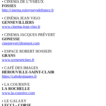
• CINÉMA DE L’YSIEUX
FOSSES
http://cinema.roissypaysdefrance.fr
• CINÉMA JEAN VIGO
GENNEVILLIERS
www.cinema-jean-vigo.fr
• CINEMA JACQUES PRÉVERT
GONESSE
cineprevert.blogspot.com
• ESPACE ROBERT HOSSEIN
GRANS
www.scenesetcines.fr
• CAFÉ DES IMAGES
HEROUVILLE-SAINT-CLAIR
https://cafedesimages.fr
• LA COURSIVE
LA ROCHELLE
www.la-coursive.com
• LE GALAXY
LECCI – CORSE