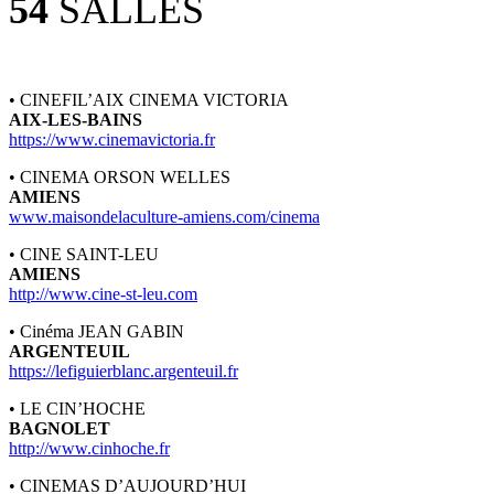
54
SALLES
• CINEFIL’AIX CINEMA VICTORIA
AIX-LES-BAINS
https://www.cinemavictoria.fr
• CINEMA ORSON WELLES
AMIENS
www.maisondelaculture-amiens.com/cinema
• CINE SAINT-LEU
AMIENS
http://www.cine-st-leu.com
• Cinéma JEAN GABIN
ARGENTEUIL
https://lefiguierblanc.argenteuil.fr
• LE CIN’HOCHE
BAGNOLET
http://www.cinhoche.fr
• CINEMAS D’AUJOURD’HUI