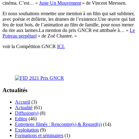
cinéma. C’est… «
Juste Un Mouvement
» de Vincent Meessen.
Et nous souhaitons remettre une mention à un film qui sait sublimer,
avec poésie et drôlerie, les drames de l’existence.Une œuvre qui fait
feu de tout bois, de l’animation au film de famille, pour nous mener
du rire aux larmes.La mention du prix GNCR est attribuée à… «
Le
Poireau perpétuel
» de Zoé Chantre. »
voir la Compétition GNCR
ICI.
Actualités
Accueil
(3)
Actualité
(61)
Diffusion(s)
(8)
Editos
(46)
Entretiens filmés : Rencontre(s) & Regard(s)
(14)
Exploitation
(9)
Formations et séminaires
(1)