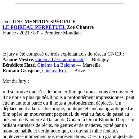
avec UNE
MENTION SPÉCIALE
LE POIREAU PERPÉTUEL
Zoé Chantre
France / 2021 / 83′ – Première Mondiale
le jury a été composé de trois exploitant.e.s du réseau GNCR :
Ariane Mestre
,
Cinéma L’Écran nomade
— Bobigny
Bénédicte Hazé
,
Cinéma La Baleine
— Marseille
Romain Grosjean
,
Cinéma Rex
— Brive
Mot du Jury :
« Il se trouve que c’est le premier film que nous avons découvert et
il ne nous a plus quittés.Il nous a profondément impressionnés, peut-
être avant tout parce qu’il nous a profondément déplacés. Un
déplacement à la fois historique, politique et cinématographique.Le
film opère un mouvement perpétuel, du vrai au faux, du passé au
présent, de Nanterre à Dakar, de Godard à Omar Blondin Diop. Un
brillant entrelacs de récits, de genres et de matières, porté par un
montage habile et vertigineux qui, en ouvrant mille fenêtres,
bouleverse intimement nos représentations. C’est un grand geste de