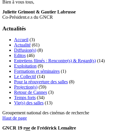
Bien à vous tous,
Juliette Grimont & Gautier Labrusse
Co-Président.e.s du GNCR
Actualités
Accueil
(3)
Actualité
(61)
Diffusion(s)
(8)
Editos
(46)
Entretiens filmés : Rencontre(s) & Regard(s)
(14)
Exploitation
(9)
Formations et séminaires
(1)
Le Collectif
(14)
Pour la réouverture des salles
(8)
Projection(s)
(59)
Retour de Cannes
(3)
Temps forts
(34)
Vie(s) des salles
(13)
Groupement national des cinémas de recherche
Haut de page
GNCR 19 rue de Frédérick Lemaître