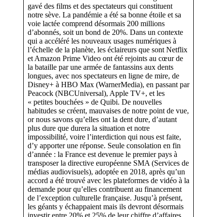
gavé des films et des spectateurs qui constituent
notre sève. La pandémie a été sa bonne étoile et sa
voie lactée comprend désormais 200 millions
d’abonnés, soit un bond de 20%. Dans un contexte
qui a accéléré les nouveaux usages numériques à
l’échelle de la planète, les éclaireurs que sont Netflix
et Amazon Prime Video ont été rejoints au cœur de
la bataille par une armée de fantassins aux dents
longues, avec nos spectateurs en ligne de mire, de
Disney+ à HBO Max (WarnerMedia), en passant par
Peacock (NBCUniversal), Apple TV+, et les
« petites bouchées » de Quibi. De nouvelles
habitudes se créent, mauvaises de notre point de vue,
or nous savons qu’elles ont la dent dure, d’autant
plus dure que durera la situation et notre
impossibilité, voire l’interdiction qui nous est faite,
d’y apporter une réponse. Seule consolation en fin
d’année : la France est devenue le premier pays à
transposer la directive européenne SMA (Services de
médias audiovisuels), adoptée en 2018, après qu’un
accord a été trouvé avec les plateformes de vidéo à la
demande pour qu’elles contribuent au financement
de l’exception culturelle française. Jusqu’à présent,
les géants y échappaient mais ils devront désormais
investir entre 20% et 25% de leur chiffre d’affaires