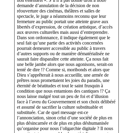
non essentiels ». S’il n’a pas donné droit à notre
demande d’annulation de la décision de non
réouverture des cinémas, théâtres et salles de
spectacle, le juge a néanmoins reconnu que leur
fermeture au public portait une atteinte grave aux
libertés d’expression, de création artistique, d’accès
aux œuvres culturelles mais aussi d’entreprendre.
Dans son ordonnance, il indique également que le
seul fait qu’une partie des activités concernées
pourrait demeurer accessible au public à travers
d’autres supports ou de manière dématérialisée ne
saurait faire disparaître cette atteinte. Ça nous fait
une belle jambe alors que nous agonisons, serait-on
tenté de dire !? Comme si, moribonds et alors que
Dieu s’apprêterait à nous accueillir, une armée de
prêtres nous promettaient les joies du paradis, une
éternité de béatitudes et tout le saint frusquin à
condition que nous entamions des cantiques !? Ça
nous laisse malgré tout un peu de foi et d’illusion
face à l’aveu du Gouvernement et son choix délibéré
et assumé de sacrifier la culture substituable et
substituée. Car de quel message est-ce
l’annonciation, sinon celui d’une société de plus en
plus désincarnée et de plus en plus déshumanisée
qu’organise pour nous l’oligarchie digitale ? Il nous