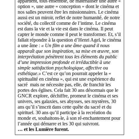
appartient, tous ensemble, de matérialiser une autre «
option », une autre « conception » dont le cinéma et
nos salles peuvent être les missionnaires. Le cinéma
aussi est un miroir, reflet de notre humanité, de notre
société, du collectif comme de l’intime. Le cinéma
est dans la vie et la vie est dans le cinéma. Il peut
capter le monde comme il peut le transformer. Et, s’il
fallait répondre à la question d’Henri Agel, le cinéma
a une âme :
« Un film a une âme quand il nous
apparaît que son inspiration, sa mise en œuvre, son
interprétation pénètrent tous les éléments du public
d’une impression profonde et irréductible à une
simple satisfaction psychologique, affective ou
esthétique.»
C’est ce qu’on pourrait appeler la «
spiritualité en cinéma », qui est une expérience du
sacré mais ne nécessite pas, elle, de franchir les
portes des églises. Cela fait 30 ans désormais que le
GNCR explore, déchiffre, promeut le cinéma et ses
univers, ses galaxies, ses abysses, ses mystères, 30
ans qu’il s’inscrit dans cette quête du sacré et du
spirituel. 30 ans qu’il participe à la recréation du
monde et, souhaitons-le, à son ré-enchantement pour
l’année qui démarre et les 30 qui suivront.
… et les Lumière furent.