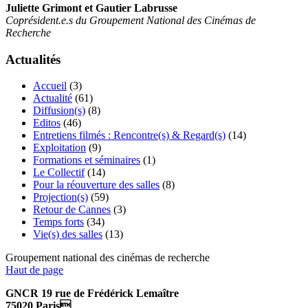
Juliette Grimont et Gautier Labrusse
Coprésident.e.s du Groupement National des Cinémas de
Recherche
Actualités
Accueil
(3)
Actualité
(61)
Diffusion(s)
(8)
Editos
(46)
Entretiens filmés : Rencontre(s) & Regard(s)
(14)
Exploitation
(9)
Formations et séminaires
(1)
Le Collectif
(14)
Pour la réouverture des salles
(8)
Projection(s)
(59)
Retour de Cannes
(3)
Temps forts
(34)
Vie(s) des salles
(13)
Groupement national des cinémas de recherche
Haut de page
GNCR 19 rue de Frédérick Lemaître
75020 Paris