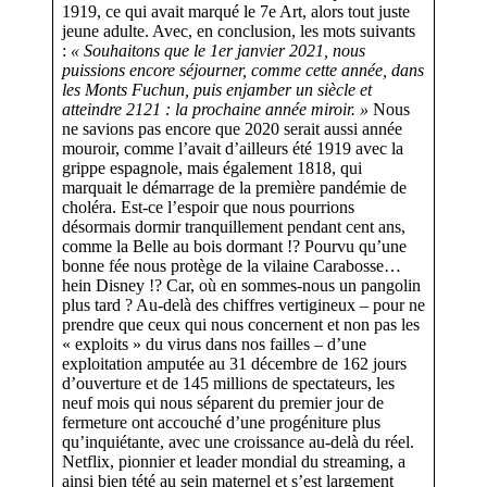
1919, ce qui avait marqué le 7e Art, alors tout juste
jeune adulte. Avec, en conclusion, les mots suivants
:
« Souhaitons que le 1er janvier 2021, nous
puissions encore séjourner, comme cette année, dans
les Monts Fuchun, puis enjamber un siècle et
atteindre 2121 : la prochaine année miroir. »
Nous
ne savions pas encore que 2020 serait aussi année
mouroir, comme l’avait d’ailleurs été 1919 avec la
grippe espagnole, mais également 1818, qui
marquait le démarrage de la première pandémie de
choléra. Est-ce l’espoir que nous pourrions
désormais dormir tranquillement pendant cent ans,
comme la Belle au bois dormant !? Pourvu qu’une
bonne fée nous protège de la vilaine Carabosse…
hein Disney !? Car, où en sommes-nous un pangolin
plus tard ? Au-delà des chiffres vertigineux – pour ne
prendre que ceux qui nous concernent et non pas les
« exploits » du virus dans nos failles – d’une
exploitation amputée au 31 décembre de 162 jours
d’ouverture et de 145 millions de spectateurs, les
neuf mois qui nous séparent du premier jour de
fermeture ont accouché d’une progéniture plus
qu’inquiétante, avec une croissance au-delà du réel.
Netflix, pionnier et leader mondial du streaming, a
ainsi bien tété au sein maternel et s’est largement