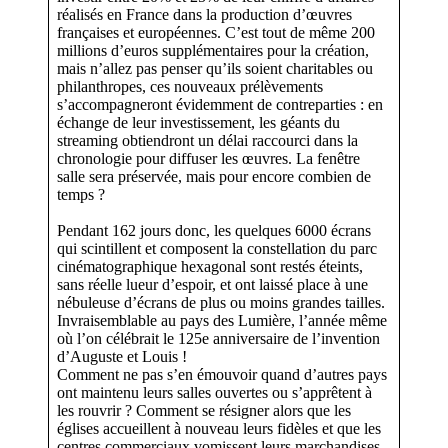
réalisés en France dans la production d’œuvres
françaises et européennes. C’est tout de même 200
millions d’euros supplémentaires pour la création,
mais n’allez pas penser qu’ils soient charitables ou
philanthropes, ces nouveaux prélèvements
s’accompagneront évidemment de contreparties : en
échange de leur investissement, les géants du
streaming obtiendront un délai raccourci dans la
chronologie pour diffuser les œuvres. La fenêtre
salle sera préservée, mais pour encore combien de
temps ?
Pendant 162 jours donc, les quelques 6000 écrans
qui scintillent et composent la constellation du parc
cinématographique hexagonal sont restés éteints,
sans réelle lueur d’espoir, et ont laissé place à une
nébuleuse d’écrans de plus ou moins grandes tailles.
Invraisemblable au pays des Lumière, l’année même
où l’on célébrait le 125e anniversaire de l’invention
d’Auguste et Louis !
Comment ne pas s’en émouvoir quand d’autres pays
ont maintenu leurs salles ouvertes ou s’apprêtent à
les rouvrir ? Comment se résigner alors que les
églises accueillent à nouveau leurs fidèles et que les
centres commerciaux vomissent leurs marchandises