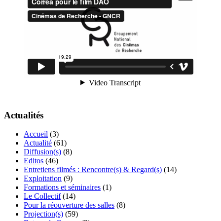
Actualités
Accueil
(3)
Actualité
(61)
Diffusion(s)
(8)
Editos
(46)
Entretiens filmés : Rencontre(s) & Regard(s)
(14)
Exploitation
(9)
Formations et séminaires
(1)
Le Collectif
(14)
Pour la réouverture des salles
(8)
Projection(s)
(59)