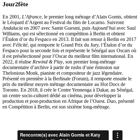
Jour2fête
En 2001,
L’Afrance
, le premier long métrage d’Alain Gomis, obtient
le Léopard d’Argent au Festival du film de Locarno. Suivront
Andalucia
en 2007 avec Samir Guesmi, puis
Aujourd’hui
avec Saul
Williams, qui est sélectionné en compétition à Berlin et obtient
l’Étalon d’or du Fespaco en 2013. Il fait son retour à Berlin en 2017
avec
Félicité
, qui remporte le Grand Prix du Jury, l’Étalon d’or du
Fespaco pour la seconde fois et représente le Sénégal aux Oscars où
il est présélectionné pour l’Oscar du meilleur film international. En
2022, il réalise
Rewind & Play
, son premier long-métrage
documentaire d’archive à partir de rushs d’une émission sur
Thelonious Monk, pianiste et compositeur de jazz légendaire.
Présenté en première à la Berlinale (Forum), il remporte ensuite le
prix du meilleur moyen métrage documentaire au Hot Docs de
Toronto. En 2018, il crée le Centre Yennenga à Dakar, au Sénégal,
un centre socio-culturel dédié au cinéma, pour développer la
production et post-production en Afrique de l’Ouest.
Dao
, présenté
en Compétition à Berlin, est son sixième long-métrage.