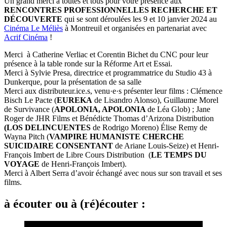
Un grand merci à toutes et tous pour votre présence aux
RENCONTRES PROFESSIONNELLES RECHERCHE ET
DÉCOUVERTE
qui se sont déroulées les 9 et 10 janvier 2024 au
Cinéma Le Méliès
à Montreuil et organisées en partenariat avec
Acrif Cinéma
!
Merci à Catherine Verliac et Corentin Bichet du CNC pour leur
présence à la table ronde sur la Réforme Art et Essai.
Merci à Sylvie Presa, directrice et programmatrice du Studio 43 à
Dunkerque, pour la présentation de sa salle
Merci aux distributeur.ice.s, venu·e·s présenter leur films : Clémence
Bisch Le Pacte (
EUREKA
de Lisandro Alonso), Guillaume Morel
de Survivance (
APOLONIA, APOLONIA
de Léa Glob) ; Jane
Roger de JHR Films et Bénédicte Thomas d’Arizona Distribution
(LOS DELINCUENTES
de Rodrigo Moreno) Élise Remy de
Wayna Pitch (
VAMPIRE HUMANISTE CHERCHE
SUICIDAIRE CONSENTANT
de Ariane Louis-Seize) et Henri-
François Imbert de Libre Cours Distribution (
LE TEMPS DU
VOYAGE
de Henri-François Imbert).
Merci à Albert Serra d’avoir échangé avec nous sur son travail et ses
films.
à écouter ou à (ré)écouter :