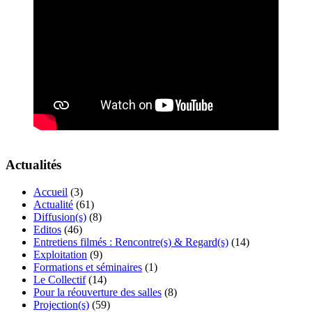
Actualités
Accueil
(3)
Actualité
(61)
Diffusion(s)
(8)
Editos
(46)
Entretiens filmés : Rencontre(s) & Regard(s)
(14)
Exploitation
(9)
Formations et séminaires
(1)
Le Collectif
(14)
Pour la réouverture des salles
(8)
Projection(s)
(59)