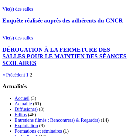
Vie(s) des salles
Enquête réalisée auprès des adhérents du GNCR
Vie(s) des salles
DÉROGATION À LA FERMETURE DES
SALLES POUR LE MAINTIEN DES SÉANCES
SCOLAIRES
« Précédent
1
2
Actualités
Accueil
(3)
Actualité
(61)
Diffusion(s)
(8)
Editos
(46)
Entretiens filmés : Rencontre(s) & Regard(s)
(14)
Exploitation
(9)
Formations et séminaires
(1)