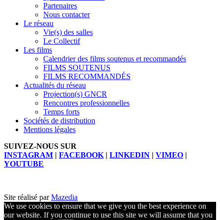
Partenaires
Nous contacter
Le réseau
Vie(s) des salles
Le Collectif
Les films
Calendrier des films soutenus et recommandés
FILMS SOUTENUS
FILMS RECOMMANDÉS
Actualités du réseau
Projection(s) GNCR
Rencontres professionnelles
Temps forts
Sociétés de distribution
Mentions légales
SUIVEZ-NOUS SUR
INSTAGRAM
|
FACEBOOK
|
LINKEDIN
|
VIMEO
|
YOUTUBE
Site réalisé par
Mazedia
We use cookies to ensure that we give you the best experience on
our website. If you continue to use this site we will assume that you