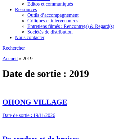
Editos et communiqués
Ressources
Outils d’accompagnement
Critiques et intervenant·es
Entretiens filmés : Rencontre(s) & Regard(s)
Sociétés de distribution
Nous contacter
Rechercher
Accueil
»
2019
Date de sortie :
2019
OHONG VILLAGE
Date de sortie : 19/11/2026
De cendres et de braises