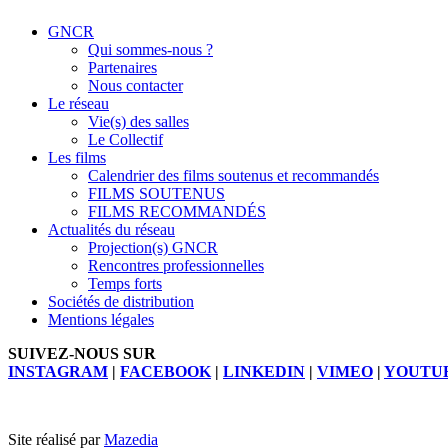
GNCR
Qui sommes-nous ?
Partenaires
Nous contacter
Le réseau
Vie(s) des salles
Le Collectif
Les films
Calendrier des films soutenus et recommandés
FILMS SOUTENUS
FILMS RECOMMANDÉS
Actualités du réseau
Projection(s) GNCR
Rencontres professionnelles
Temps forts
Sociétés de distribution
Mentions légales
SUIVEZ-NOUS SUR
INSTAGRAM
|
FACEBOOK
|
LINKEDIN
|
VIMEO
|
YOUTU
Site réalisé par
Mazedia