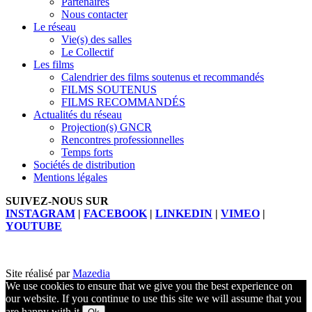
Partenaires
Nous contacter
Le réseau
Vie(s) des salles
Le Collectif
Les films
Calendrier des films soutenus et recommandés
FILMS SOUTENUS
FILMS RECOMMANDÉS
Actualités du réseau
Projection(s) GNCR
Rencontres professionnelles
Temps forts
Sociétés de distribution
Mentions légales
SUIVEZ-NOUS SUR
INSTAGRAM
|
FACEBOOK
|
LINKEDIN
|
VIMEO
|
YOUTUBE
Site réalisé par
Mazedia
We use cookies to ensure that we give you the best experience on
our website. If you continue to use this site we will assume that you
are happy with it.